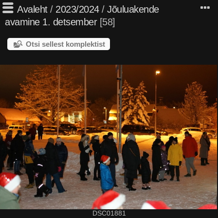
Avaleht
/
2023/2024
/
Jõuluakende
avamine 1. detsember
58
Otsi sellest komplektist
DSC01881