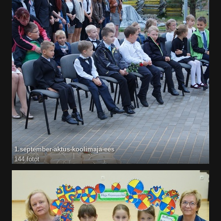
1.september-aktus-koolimaja-ees
144 fotot