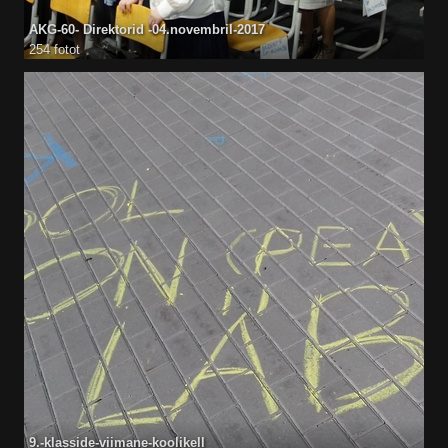
AKG-60- Direktorid -04.novembril-2017
254 fotot
9.-klasside-viimane-koolikell