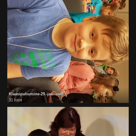
Klaasipuhumine-29.-jaanuaril
31 fotot