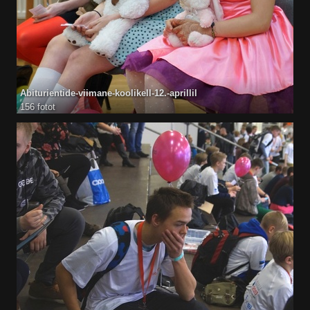
Abiturientide-viimane-koolikell-12.-aprillil
156 fotot