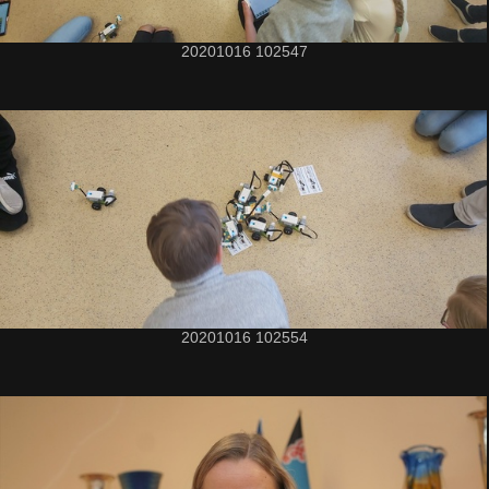
20201016 102547
20201016 102554