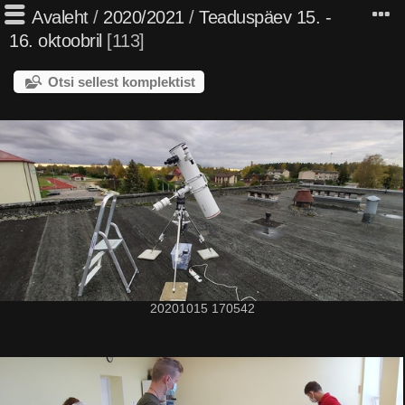
Avaleht
/
2020/2021
/
Teaduspäev 15. -
16. oktoobril
113
Otsi sellest komplektist
20201015 170542