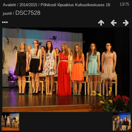
13/75
Avaleht
/
2014/2015
/
Põhikooli lõpuaktus Kultuurikeskuses 18.
DSC7528
juunil
/