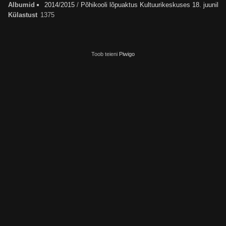
Albumid
2014/2015
/
Põhikooli lõpuaktus Kultuurikeskuses 18. juunil
Külastust
1375
Toob teieni
Piwigo