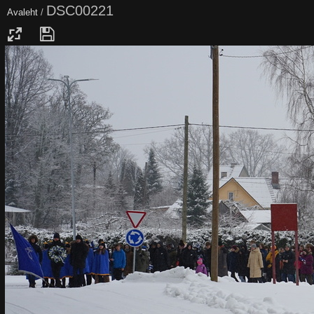
DSC00221
Avaleht
/