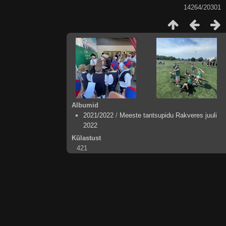
14264/20301
Albumid
2021/2022
/
Meeste tantsupidu Rakveres juuli
2022
Külastust
421