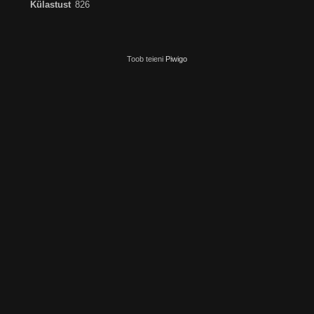
Külastust
826
Toob teieni
Piwigo