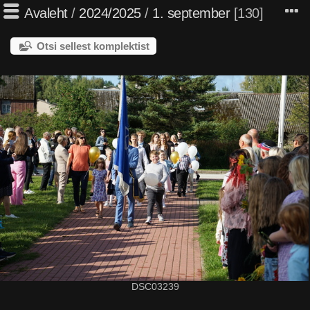
Avaleht
/
2024/2025
/
1. september
130
Otsi sellest komplektist
DSC03239